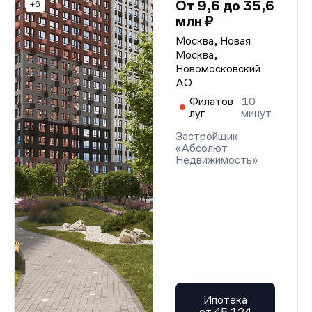
От 9,6 до 35,6
+6
млн ₽
Москва, Новая
Москва,
Новомосковский
АО
Филатов
10
луг
минут
Застройщик
«Абсолют
Недвижимость»
Ипотека
от 45 124