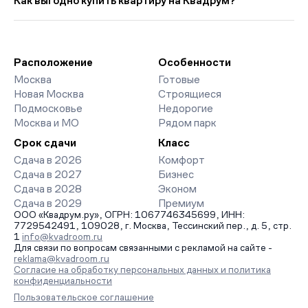
Как выгодно купить квартиру на Квадрум?
страницах ЖК доступны отзывы жильцов о качестве
строительства, интерактивный генплан корпусов, сроки
Мы работаем без наценок по официальным ценам
сдачи, особенности благоустройства дворов и паркингов.
девелоперов, включая закрытые старты продаж и скидки.
База обновляется напрямую от застройщиков.
Наш эксперт бесплатно подберет ЖК под ваш бюджет,
организует просмотр и поможет одобрить ипотеку по
Расположение
Особенности
минимальной ставке. Чтобы зафиксировать цену, оставьте
Москва
Готовые
заявку на обратный звонок.
Новая Москва
Строящиеся
Подмосковье
Недорогие
Москва и МО
Рядом парк
Срок сдачи
Класс
Сдача в 2026
Комфорт
Сдача в 2027
Бизнес
Сдача в 2028
Эконом
Сдача в 2029
Премиум
ООО «Квадрум.ру», ОГРН: 1067746345699, ИНН:
7729542491, 109028, г. Москва, Тессинский пер., д. 5, стр.
1
info@kvadroom.ru
Для связи по вопросам связанными с рекламой на сайте -
reklama@kvadroom.ru
Согласие на обработку персональных данных и политика
конфиденциальности
Пользовательское соглашение