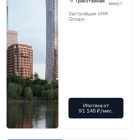
Трикотажная
минут
Застройщик «MR
Group»
Ипотека от
91 145 ₽/мес.