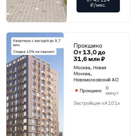
₽/мес.
Квартиры с выгодой до 9,7
Прокшино
млн
От 13,0 до
Скидка 10% на паркинг
31,6 млн ₽
Москва, Новая
Москва,
Новомосковский АО
8
Прокшино
минут
Застройщик «А101»