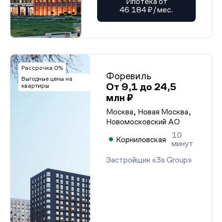
Ипотека от
46 184 ₽/мес.
Рассрочка 0%
Форевиль
Выгодные цены на
От 9,1 до 24,5
квартиры
млн ₽
Москва, Новая Москва,
Новомосковский АО
10
Корниловская
минут
Застройщик «3s Group»