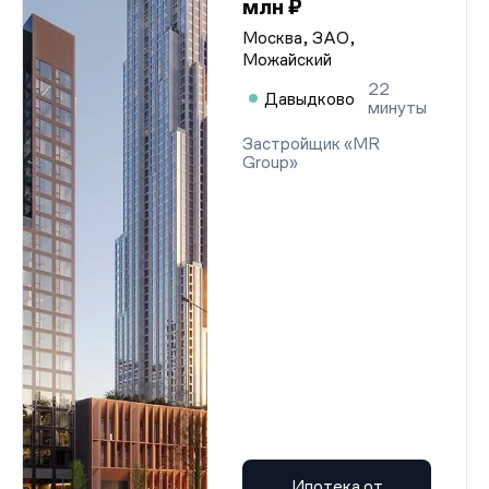
млн ₽
Москва, ЗАО,
Можайский
22
Давыдково
минуты
Застройщик «MR
Group»
Ипотека от