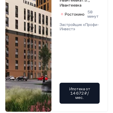
Ивантеевка г.о.,
Ивантеевка
58
Ростокино
минут
Застройщик «Профи-
Инвест»
Ипотека от
14 672 ₽/
мес.