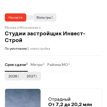
На карте
Фильтры
2
Москва и Московская о.
Студии застройщик Инвест-
Строй
По умолчанию
1 новостройка
2
2
1
Срок сдачи
Метро
Районы МО
2026
1
2027
1
Отрадный
От 7,2 до 20,2 млн