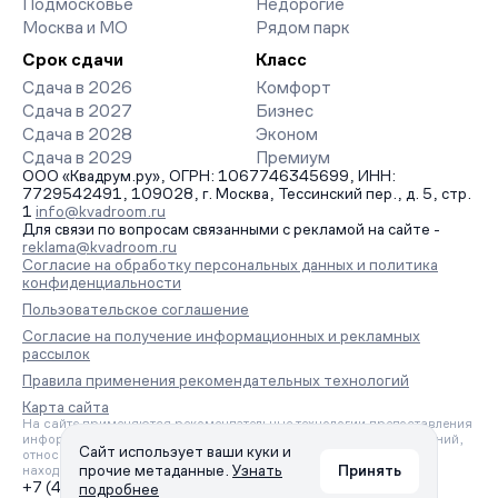
Подмосковье
Недорогие
Москва и МО
Рядом парк
Срок сдачи
Класс
Сдача в 2026
Комфорт
Сдача в 2027
Бизнес
Сдача в 2028
Эконом
Сдача в 2029
Премиум
ООО «Квадрум.ру», ОГРН: 1067746345699, ИНН:
7729542491, 109028, г. Москва, Тессинский пер., д. 5, стр.
1
info@kvadroom.ru
Для связи по вопросам связанными с рекламой на сайте -
reklama@kvadroom.ru
Согласие на обработку персональных данных и политика
конфиденциальности
Пользовательское соглашение
Согласие на получение информационных и рекламных
рассылок
Правила применения рекомендательных технологий
Карта сайта
На сайте применяются рекомендательные технологии предоставления
информации на основе сбора, систематизации и анализа сведений,
Сайт использует ваши куки и
относящихся к предпочтениям пользователей сети «Интернет»,
прочие метаданные.
Узнать
Принять
находящихся на территории Российской Федерации.
+7 (495) 157-88-80
подробнее