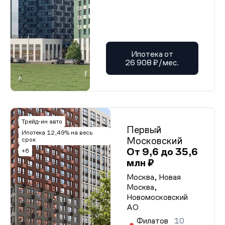
Ипотека от
26 908 ₽/мес.
Трейд-ин авто
Первый
Ипотека 12,49% на весь
Московский
срок
От 9,6 до 35,6
+6
млн ₽
Москва, Новая
Москва,
Новомосковский
АО
Филатов
10