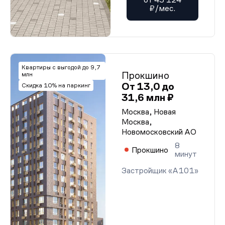
₽/мес.
Квартиры с выгодой до 9,7
Прокшино
млн
От 13,0 до
Скидка 10% на паркинг
31,6 млн ₽
Москва, Новая
Москва,
Новомосковский АО
8
Прокшино
минут
Застройщик «А101»