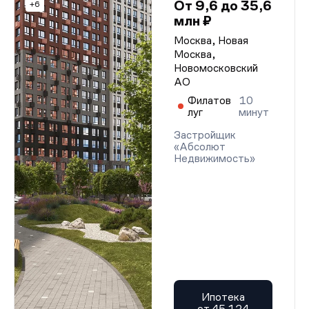
От 9,6 до 35,6
+6
млн ₽
Москва, Новая
Москва,
Новомосковский
АО
Филатов
10
луг
минут
Застройщик
«Абсолют
Недвижимость»
Ипотека
от 45 124