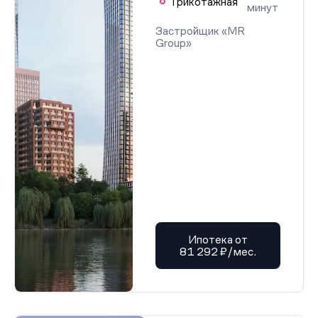
Трикотажная
минут
Застройщик «MR
Group»
Ипотека от
81 292 ₽/мес.