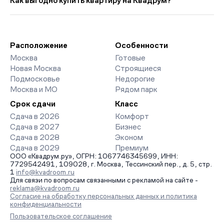
Как выгодно купить квартиру на Квадрум?
2 542 руб. ниже прошлого месяца.
класса. На страницах ЖК доступны отзывы жильцов о
качестве строительства, интерактивный генплан корпусов,
Мы работаем без наценок по официальным ценам
сроки сдачи, особенности благоустройства дворов и
девелоперов, включая закрытые старты продаж и скидки.
паркингов. База обновляется напрямую от застройщиков.
Наш эксперт бесплатно подберет ЖК под ваш бюджет,
организует просмотр и поможет одобрить ипотеку по
Расположение
Особенности
минимальной ставке. Чтобы зафиксировать цену, оставьте
Москва
Готовые
заявку на обратный звонок.
Новая Москва
Строящиеся
Подмосковье
Недорогие
Москва и МО
Рядом парк
Срок сдачи
Класс
Сдача в 2026
Комфорт
Сдача в 2027
Бизнес
Сдача в 2028
Эконом
Сдача в 2029
Премиум
ООО «Квадрум.ру», ОГРН: 1067746345699, ИНН:
7729542491, 109028, г. Москва, Тессинский пер., д. 5, стр.
1
info@kvadroom.ru
Для связи по вопросам связанными с рекламой на сайте -
reklama@kvadroom.ru
Согласие на обработку персональных данных и политика
конфиденциальности
Пользовательское соглашение