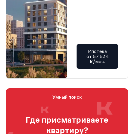
Ипотека
от 57 534
₽/мес.
Умный поиск
Где присматриваете
квартиру?