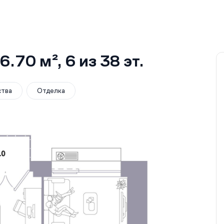
6.70 м²
, 6
из 38
эт.
ства
Отделка