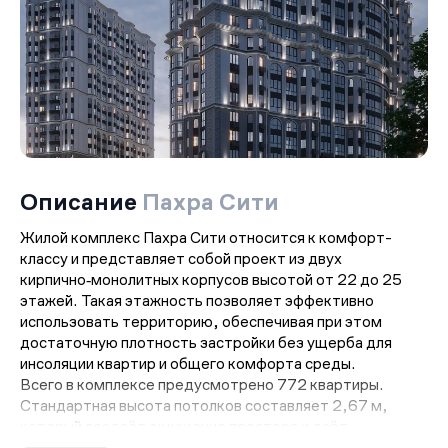
Описание
Пахра Сити
Жилой комплекс Пахра Сити относится к комфорт-
классу и представляет собой проект из двух
кирпично‑монолитных корпусов высотой от 22 до 25
этажей. Такая этажность позволяет эффективно
использовать территорию, обеспечивая при этом
достаточную плотность застройки без ущерба для
инсоляции квартир и общего комфорта среды.
Всего в комплексе предусмотрено 772 квартиры.
Стандартная высота потолков составляет 2,67 м,
который создаёт ощущение простора и даёт
возможности для дизайнерских решений при отделке.