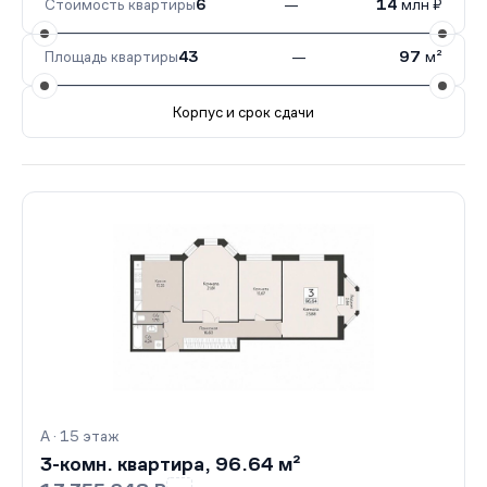
Стоимость квартиры
6
—
14
млн ₽
Площадь квартиры
43
—
97
м²
Корпус и срок сдачи
Все корпуса
А
163 кв.
IV кв. 2029
А · 15 этаж
3-комн. квартира, 96.64 м²