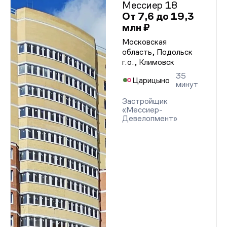
Мессиер 18
От 7,6 до 19,3
млн ₽
Московская
область, Подольск
г.о., Климовск
35
Царицыно
минут
Застройщик
«Мессиер-
Девелопмент»