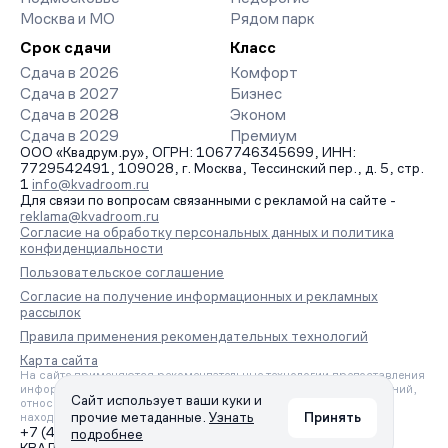
Москва и МО
Рядом парк
Срок сдачи
Класс
Сдача в 2026
Комфорт
Сдача в 2027
Бизнес
Сдача в 2028
Эконом
Сдача в 2029
Премиум
ООО «Квадрум.ру», ОГРН: 1067746345699, ИНН:
7729542491, 109028, г. Москва, Тессинский пер., д. 5, стр.
1
info@kvadroom.ru
Для связи по вопросам связанными с рекламой на сайте -
reklama@kvadroom.ru
Согласие на обработку персональных данных и политика
конфиденциальности
Пользовательское соглашение
Согласие на получение информационных и рекламных
рассылок
Правила применения рекомендательных технологий
Карта сайта
На сайте применяются рекомендательные технологии предоставления
информации на основе сбора, систематизации и анализа сведений,
Сайт использует ваши куки и
относящихся к предпочтениям пользователей сети «Интернет»,
прочие метаданные.
Узнать
Принять
находящихся на территории Российской Федерации.
+7 (495) 157-88-80
подробнее