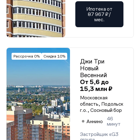
Ипотека от
87 967 ₽/
мес.
Рассрочка 0%
Скидка 10%
Джи Три
Новый
Весенний
От 5,6 до
15,3 млн ₽
Московская
область, Подольск
г.о., Сосновый бор
46
Аннино
минут
Застройщик «G3
group»