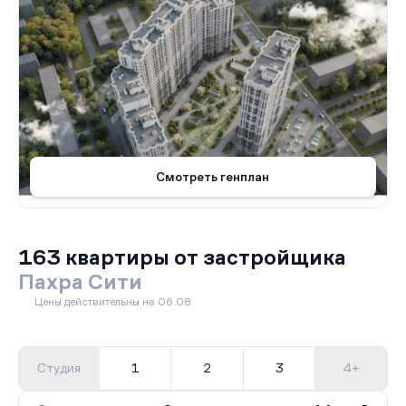
Смотреть генплан
163 квартиры от застройщика
Пахра Сити
Цены действительны на 06.08
Студия
1
2
3
4+