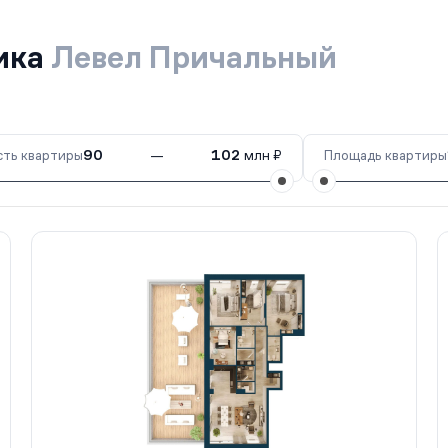
ика
Левел Причальный
ть квартиры
90
—
102
млн ₽
Площадь квартиры
дан
Восток
1 кв.
Сдан