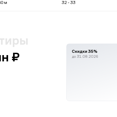
40 м
32 - 33
ртиры
Скидки 35%
лн ₽
до 31.08.2026