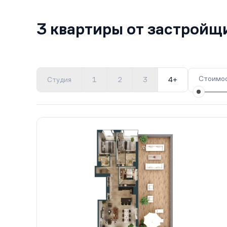
3 квартиры от застройщ
Стоимос
Студия
1
2
3
4+
Все корпуса
Юг
1 кв.
Сдан
Север
1 кв.
С