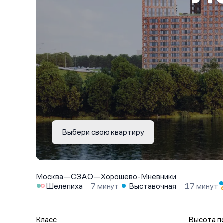
Выбери свою квартиру
Москва
—
СЗАО
—
Хорошево-Мневники
Шелепиха
7 минут
Выставочная
17 минут
Класс
Высота п