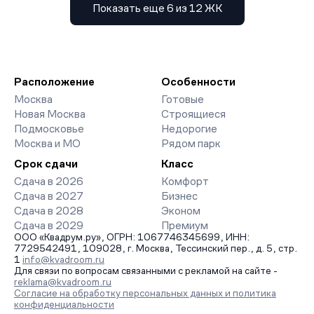
Показать еще 6 из 12 ЖК
Расположение
Особенности
Москва
Готовые
Новая Москва
Строящиеся
Подмосковье
Недорогие
Москва и МО
Рядом парк
Срок сдачи
Класс
Сдача в 2026
Комфорт
Сдача в 2027
Бизнес
Сдача в 2028
Эконом
Сдача в 2029
Премиум
ООО «Квадрум.ру», ОГРН: 1067746345699, ИНН:
7729542491, 109028, г. Москва, Тессинский пер., д. 5, стр.
1
info@kvadroom.ru
Для связи по вопросам связанными с рекламой на сайте -
reklama@kvadroom.ru
Согласие на обработку персональных данных и политика
конфиденциальности