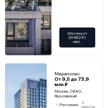
Ипотека от
29 862 ₽/
мес.
Мираполис
От 9,5 до 73,9
млн ₽
Москва, СВАО,
Ярославский
3
Ростокино
минуты