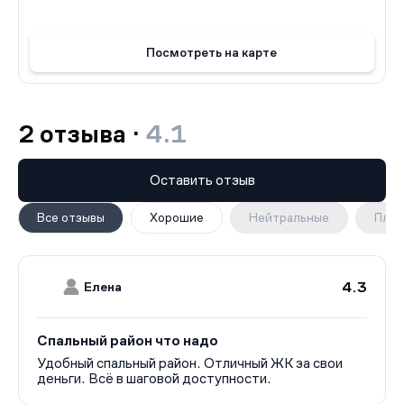
для дрессировки собак. В парке работают необычные
спортивные объекты — например скейт-парк и трасса
Посмотреть на карте
для картинга. А в 15 минутах езды на автомобиле
находится живописная усадьба Свиблово. В проекте
предусмотрена медленная зона для электросамокатов
— с 7 утра до полуночи при въезде на территорию
2 отзыва ·
4.1
квартала скорость электросамокатов автоматически
снижается до 15 км/ч.
Оставить отзыв
Все отзывы
Хорошие
Нейтральные
Плох
4.3
Елена
Спальный район что надо
Удобный спальный район. Отличный ЖК за свои
деньги. Всё в шаговой доступности.