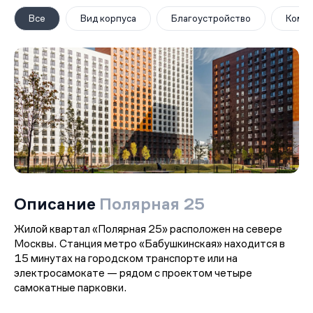
Все
Вид корпуса
Благоустройство
Комм
Описание
Полярная 25
Жилой квартал «Полярная 25» расположен на севере
Москвы. Станция метро «Бабушкинская» находится в
15 минутах на городском транспорте или на
электросамокате — рядом с проектом четыре
самокатные парковки.