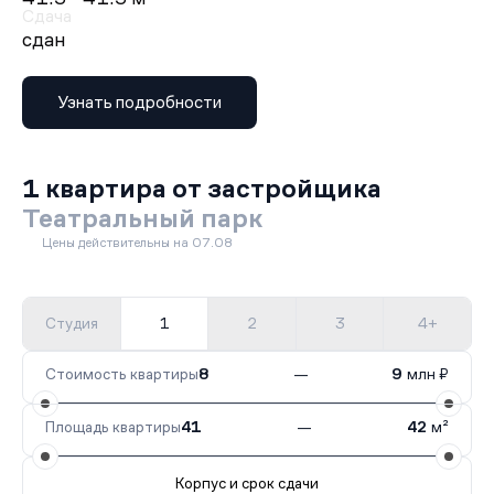
Сдача
сдан
Узнать подробности
1 квартира от застройщика
Театральный парк
Цены действительны на 07.08
Студия
1
2
3
4+
Стоимость квартиры
8
—
9
млн ₽
Площадь квартиры
41
—
42
м²
Корпус и срок сдачи
Все корпуса
10 (38к1)
1 кв.
Сдан