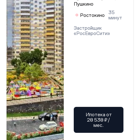
Пушкино
35
Ростокино
минут
Застройщик
«РосЕвроСити»
Ипотека от
28 538 ₽/
мес.